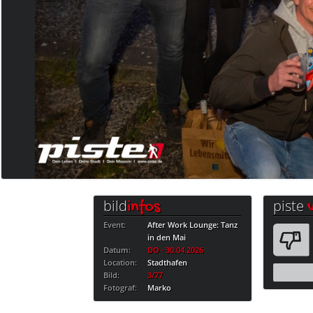
bild
piste
infos
Event:
After Work Lounge: Tanz
in den Mai
Datum:
DO · 30.04.2026
Location:
Stadthafen
Bild:
3/77
Fotograf:
Marko