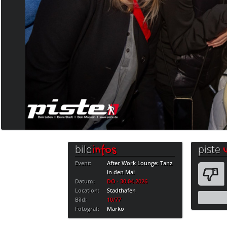
bild
piste
infos
Event:
After Work Lounge: Tanz
in den Mai
Datum:
DO · 30.04.2026
Location:
Stadthafen
Bild:
10/77
Fotograf:
Marko