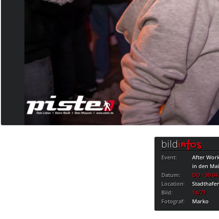
bild
infos
Event:
After Wor
in den Ma
Datum:
DO · 30.04
Location:
Stadthafe
Bild:
14/77
Fotograf:
Marko