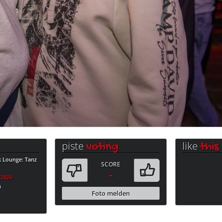
piste
like
voting
this
k Lounge: Tanz
SCORE
i
-
.2026
n
Foto melden