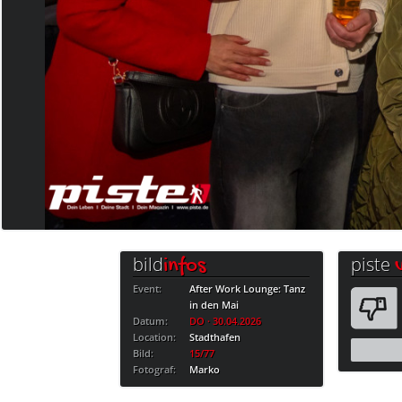
bild
piste
infos
Event:
After Work Lounge: Tanz
in den Mai
Datum:
DO · 30.04.2026
Location:
Stadthafen
Bild:
15/77
Fotograf:
Marko