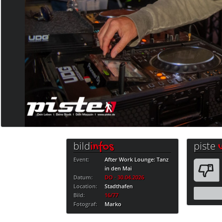
bild
piste
infos
Event:
After Work Lounge: Tanz
in den Mai
Datum:
DO · 30.04.2026
Location:
Stadthafen
Bild:
16/77
Fotograf:
Marko