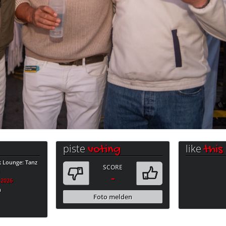
piste
like
voting
this
k Lounge: Tanz
SCORE
i
-
.2026
n
Foto melden