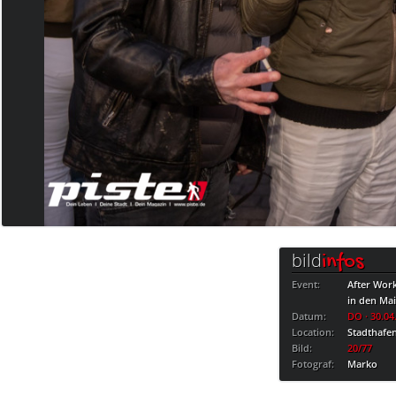
bild
infos
Event:
After Wor
in den Ma
Datum:
DO · 30.04
Location:
Stadthafe
Bild:
20/77
Fotograf:
Marko