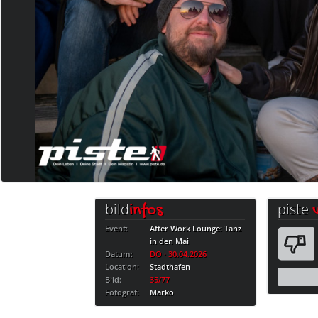
bild
piste
infos
Event:
After Work Lounge: Tanz
in den Mai
Datum:
DO · 30.04.2026
Location:
Stadthafen
Bild:
35/77
Fotograf:
Marko