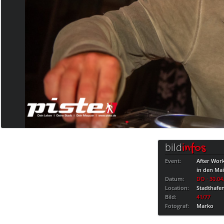
bild
infos
Event:
After Wor
in den Ma
Datum:
DO · 30.04
Location:
Stadthafe
Bild:
41/77
Fotograf:
Marko