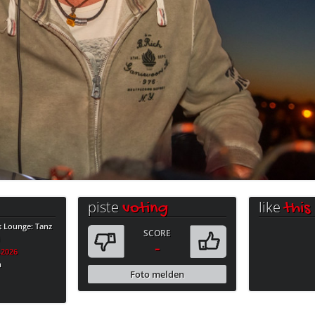
piste
like
voting
this
k Lounge: Tanz
SCORE
i
-
.2026
n
Foto melden