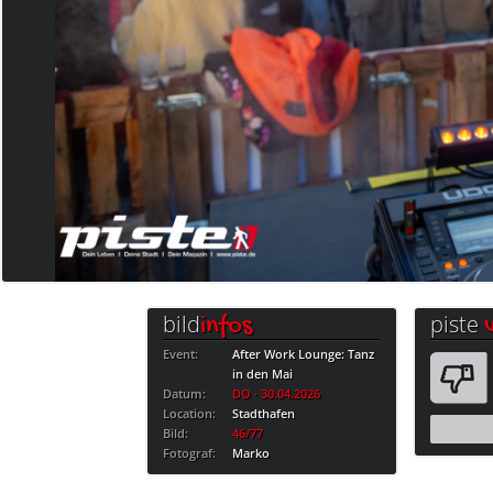
bild
piste
infos
Event:
After Work Lounge: Tanz
in den Mai
Datum:
DO · 30.04.2026
Location:
Stadthafen
Bild:
46/77
Fotograf:
Marko