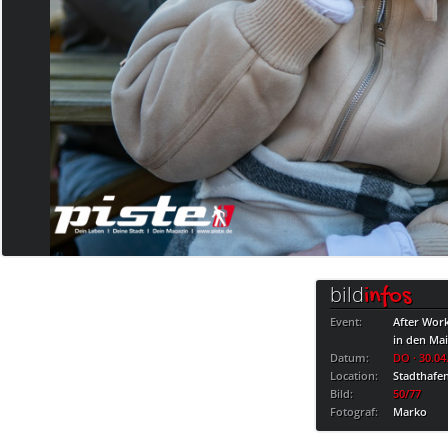
bild
infos
Event:
After Wor
in den Ma
Datum:
DO · 30.04
Location:
Stadthafe
Bild:
50/77
Fotograf:
Marko