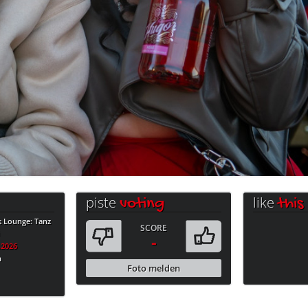
piste
like
voting
this
k Lounge: Tanz
SCORE
i
-
.2026
n
Foto melden