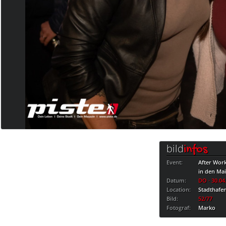
bild
infos
Event:
After Wor
in den Ma
Datum:
DO · 30.04
Location:
Stadthafe
Bild:
52/77
Fotograf:
Marko