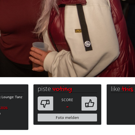
piste
like
voting
this
k Lounge: Tanz
SCORE
i
-
.2026
n
Foto melden