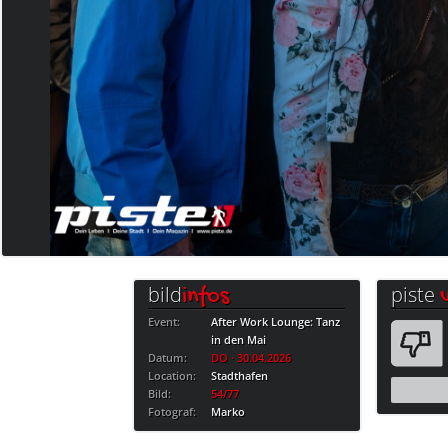
bild
piste
infos
Event:
After Work Lounge: Tanz
in den Mai
Datum:
DO · 30.04.2026
Location:
Stadthafen
Bild:
54/77
Fotograf:
Marko