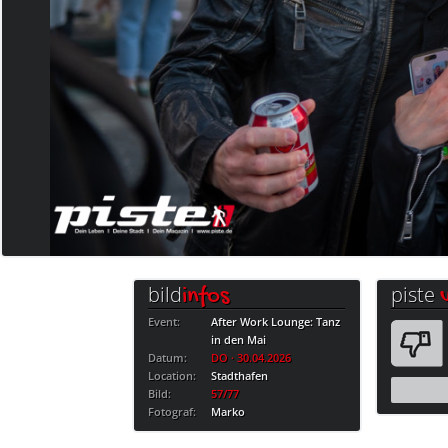
bild
piste
infos
Event:
After Work Lounge: Tanz
in den Mai
Datum:
DO · 30.04.2026
Location:
Stadthafen
Bild:
57/77
Fotograf:
Marko