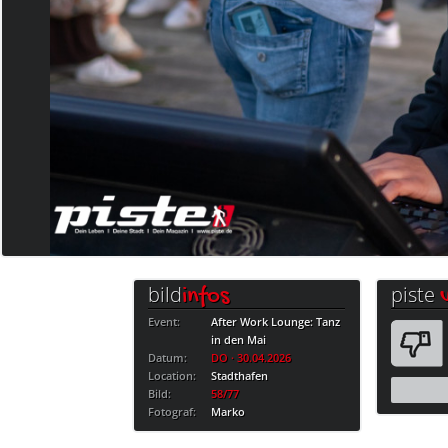
bild
piste
infos
Event:
After Work Lounge: Tanz
in den Mai
Datum:
DO · 30.04.2026
Location:
Stadthafen
Bild:
58/77
Fotograf:
Marko