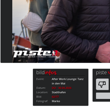
bild
piste
infos
Event:
After Work Lounge: Tanz
in den Mai
Datum:
DO · 30.04.2026
Location:
Stadthafen
Bild:
62/77
Fotograf:
Marko