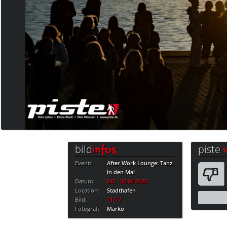
bild
piste
infos
Event:
After Work Lounge: Tanz
in den Mai
Datum:
DO · 30.04.2026
Location:
Stadthafen
Bild:
71/77
Fotograf:
Marko