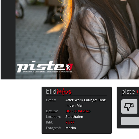
bild
piste
infos
Event:
After Work Lounge: Tanz
in den Mai
Datum:
DO · 30.04.2026
Location:
Stadthafen
Bild:
73/77
Fotograf:
Marko