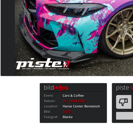
bild
piste
infos
Event:
Cars & Coffee
Datum:
SA · 18.04.2026
Location:
Hanse Center Bentwisch
Bild:
5/120
Fotograf:
Marko