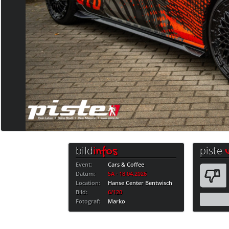
bild
piste
infos
Event:
Cars & Coffee
Datum:
SA · 18.04.2026
Location:
Hanse Center Bentwisch
Bild:
6/120
Fotograf:
Marko