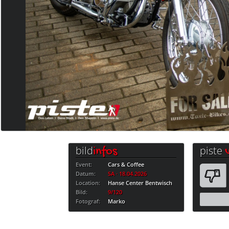
bild
piste
infos
Event:
Cars & Coffee
Datum:
SA · 18.04.2026
Location:
Hanse Center Bentwisch
Bild:
9/120
Fotograf:
Marko