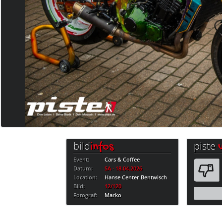
bild
piste
infos
Event:
Cars & Coffee
Datum:
SA · 18.04.2026
Location:
Hanse Center Bentwisch
Bild:
12/120
Fotograf:
Marko