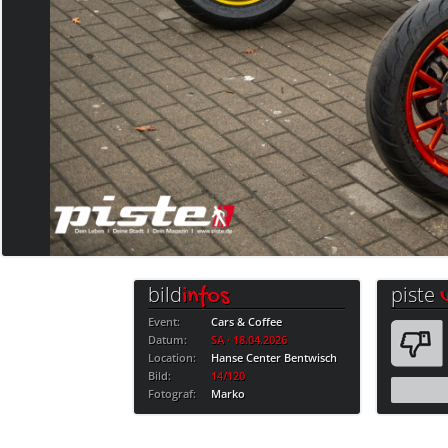
bild
piste
infos
Event:
Cars & Coffee
Datum:
SA · 18.04.2026
Location:
Hanse Center Bentwisch
Bild:
14/120
Fotograf:
Marko