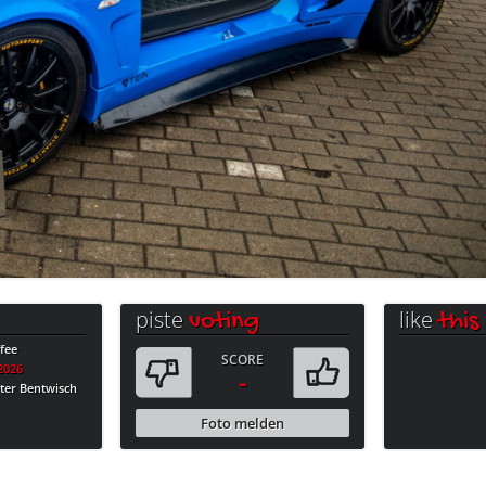
piste
like
voting
this
fee
SCORE
.2026
-
ter Bentwisch
Foto melden