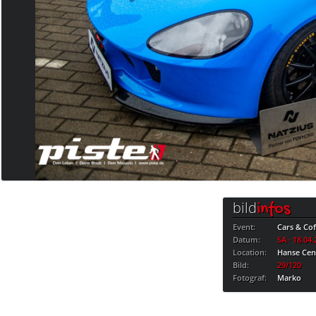
bild
infos
Event:
Cars & Cof
Datum:
SA · 18.04
Location:
Hanse Cen
Bild:
29/120
Fotograf:
Marko