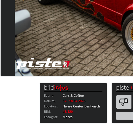
bild
piste
infos
Event:
Cars & Coffee
Datum:
SA · 18.04.2026
Location:
Hanse Center Bentwisch
Bild:
43/120
Fotograf:
Marko