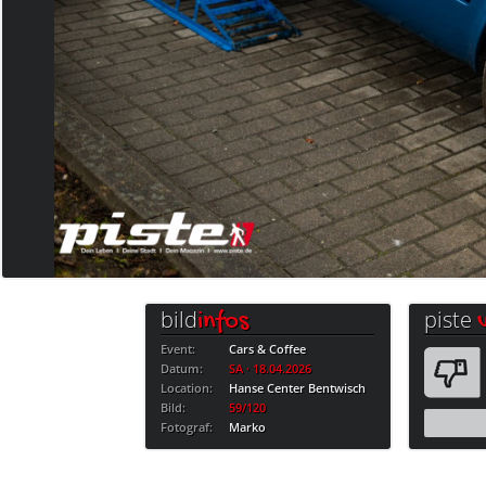
bild
piste
infos
Event:
Cars & Coffee
Datum:
SA · 18.04.2026
Location:
Hanse Center Bentwisch
Bild:
59/120
Fotograf:
Marko