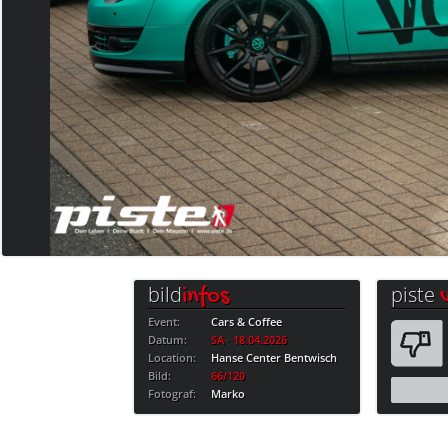
bild
piste
infos
Event:
Cars & Coffee
Datum:
SA · 18.04.2026
Location:
Hanse Center Bentwisch
Bild:
66/120
Fotograf:
Marko