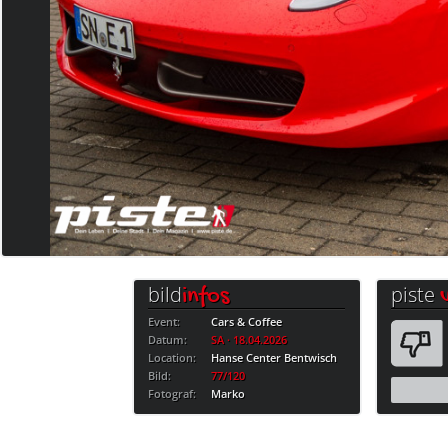
bild
piste
infos
Event:
Cars & Coffee
Datum:
SA · 18.04.2026
Location:
Hanse Center Bentwisch
Bild:
77/120
Fotograf:
Marko