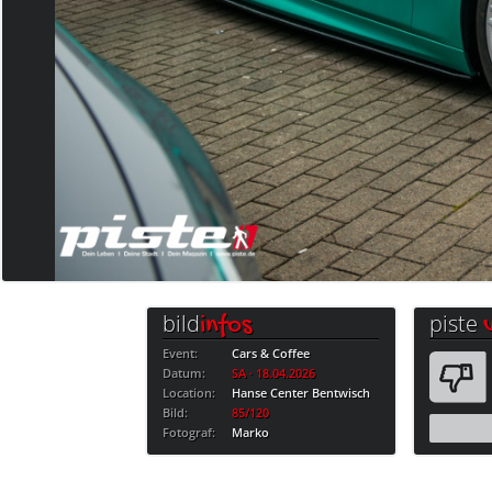
bild
piste
infos
Event:
Cars & Coffee
Datum:
SA · 18.04.2026
Location:
Hanse Center Bentwisch
Bild:
85/120
Fotograf:
Marko