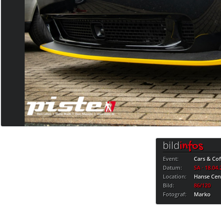
bild
infos
Event:
Cars & Cof
Datum:
SA · 18.04
Location:
Hanse Cen
Bild:
86/120
Fotograf:
Marko