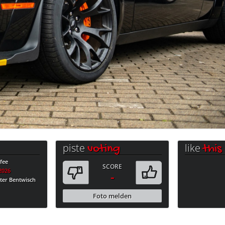
piste
like
voting
this
fee
SCORE
.2026
-
ter Bentwisch
Foto melden