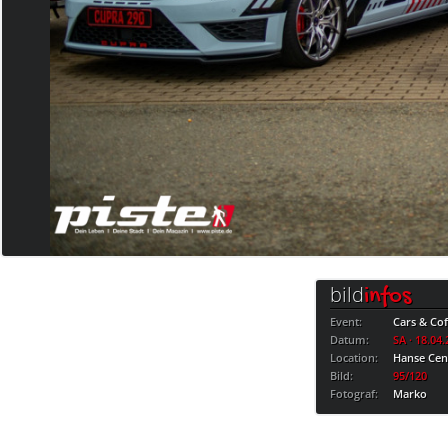
bild
infos
Event:
Cars & Cof
Datum:
SA · 18.04
Location:
Hanse Cen
Bild:
95/120
Fotograf:
Marko