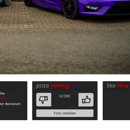
piste
like
voting
this
fee
SCORE
.2026
-
ter Bentwisch
Foto melden