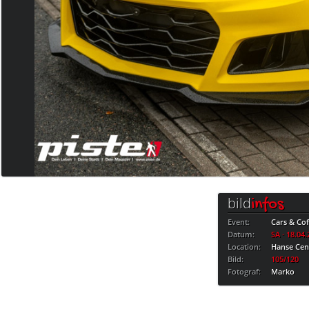
bild
infos
Event:
Cars & Cof
Datum:
SA · 18.04
Location:
Hanse Cen
Bild:
105/120
Fotograf:
Marko