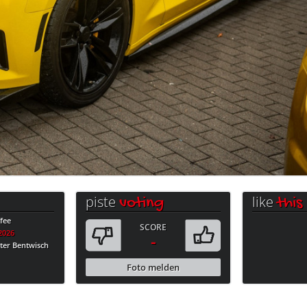
piste
like
voting
this
fee
SCORE
.2026
-
ter Bentwisch
Foto melden