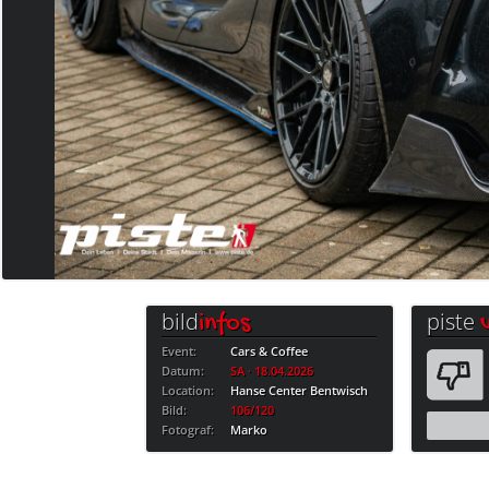
bild
piste
infos
Event:
Cars & Coffee
Datum:
SA · 18.04.2026
Location:
Hanse Center Bentwisch
Bild:
106/120
Fotograf:
Marko