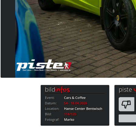
bild
piste
infos
Event:
Cars & Coffee
Datum:
SA · 18.04.2026
Location:
Hanse Center Bentwisch
Bild:
114/120
Fotograf:
Marko