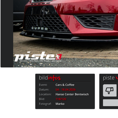
bild
piste
infos
Event:
Cars & Coffee
Datum:
SA · 18.04.2026
Location:
Hanse Center Bentwisch
Bild:
118/120
Fotograf:
Marko