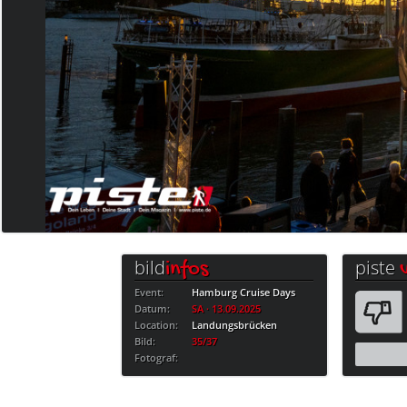
bild
piste
infos
Event:
Hamburg Cruise Days
Datum:
SA · 13.09.2025
Location:
Landungsbrücken
Bild:
35/37
Fotograf: