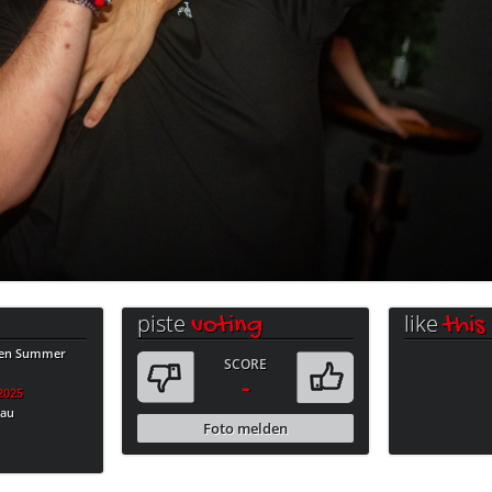
piste
like
voting
this
ten Summer
SCORE
-
.2025
bau
Foto melden