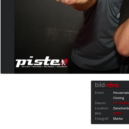
bild
infos
Event:
Houseras
Closing
Datum:
FR · 12.09
Location:
Zwischen
Bild:
82/91
Fotograf:
Marko