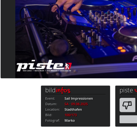
bild
piste
infos
Event:
Sail Impressionen
Datum:
SA · 09.08.2025
Location:
Stadthafen
Bild:
100/173
Fotograf:
Marko