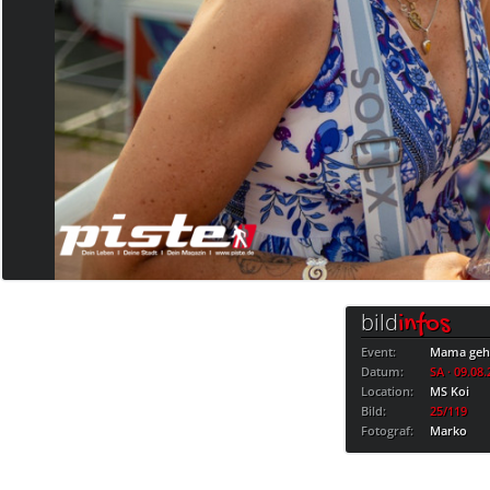
bild
infos
Event:
Mama geht
Datum:
SA · 09.08
Location:
MS Koi
Bild:
25/119
Fotograf:
Marko