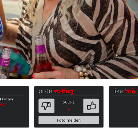
piste
like
voting
this
 tanzen
SCORE
.2025
-
Foto melden