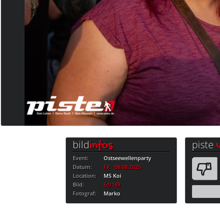
bild
piste
infos
Event:
Ostseewellenparty
Datum:
FR · 08.08.2025
Location:
MS Koi
Bild:
61/189
Fotograf:
Marko