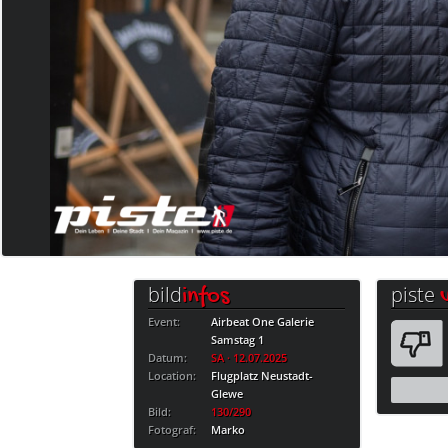
bild
piste
infos
Event:
Airbeat One Galerie
Samstag 1
Datum:
SA · 12.07.2025
Location:
Flugplatz Neustadt-
Glewe
Bild:
130/290
Fotograf:
Marko