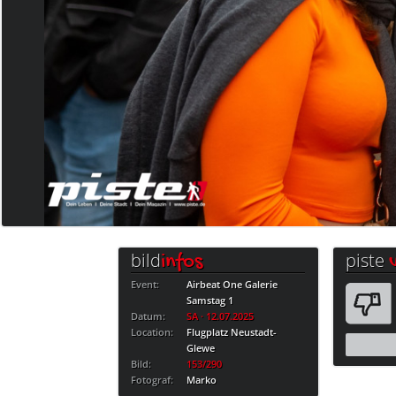
bild
piste
infos
Event:
Airbeat One Galerie
Samstag 1
Datum:
SA · 12.07.2025
Location:
Flugplatz Neustadt-
Glewe
Bild:
153/290
Fotograf:
Marko