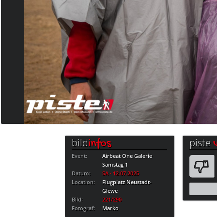
bild
piste
infos
Event:
Airbeat One Galerie
Samstag 1
Datum:
SA · 12.07.2025
Location:
Flugplatz Neustadt-
Glewe
Bild:
221/290
Fotograf:
Marko