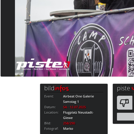
bild
piste
infos
Event:
Airbeat One Galerie
Samstag 1
Datum:
SA · 12.07.2025
Location:
Flugplatz Neustadt-
Glewe
Bild:
258/290
Fotograf:
Marko