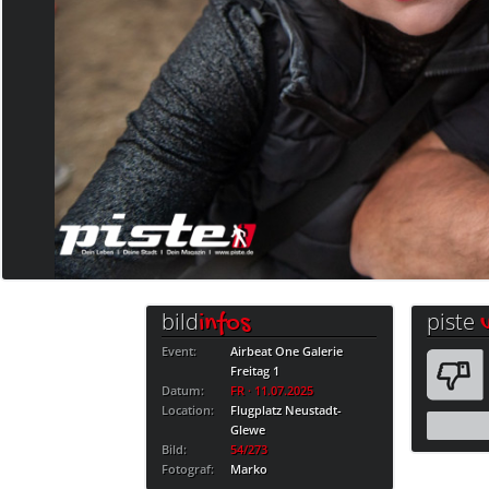
bild
piste
infos
Event:
Airbeat One Galerie
Freitag 1
Datum:
FR · 11.07.2025
Location:
Flugplatz Neustadt-
Glewe
Bild:
54/273
Fotograf:
Marko