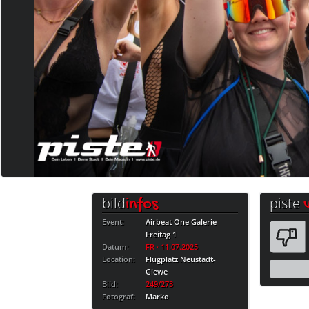
bild
piste
infos
Event:
Airbeat One Galerie
Freitag 1
Datum:
FR · 11.07.2025
Location:
Flugplatz Neustadt-
Glewe
Bild:
249/273
Fotograf:
Marko