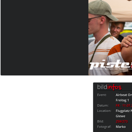
bild
infos
Event:
Airbeat On
Freitag 1
Datum:
FR · 11.07
Location:
Flugplatz 
Glewe
Bild:
259/273
Fotograf:
Marko