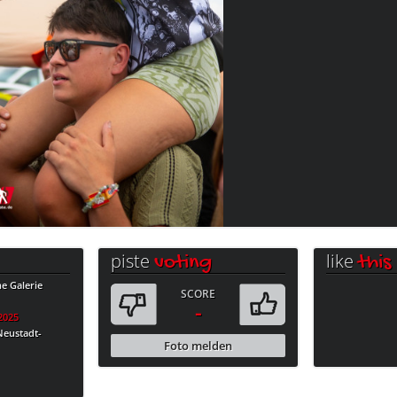
piste
like
voting
this
e Galerie
SCORE
-
.2025
Neustadt-
Foto melden