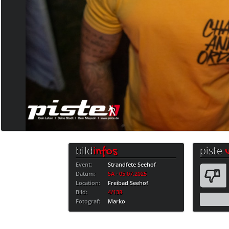
bild
piste
infos
Event:
Strandfete Seehof
Datum:
SA · 05.07.2025
Location:
Freibad Seehof
Bild:
4/138
Fotograf:
Marko