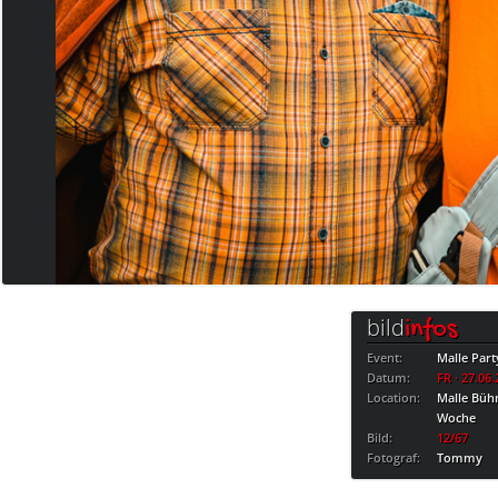
bild
infos
Event:
Malle Part
Datum:
FR · 27.06
Location:
Malle Bühn
Woche
Bild:
12/67
Fotograf:
Tommy