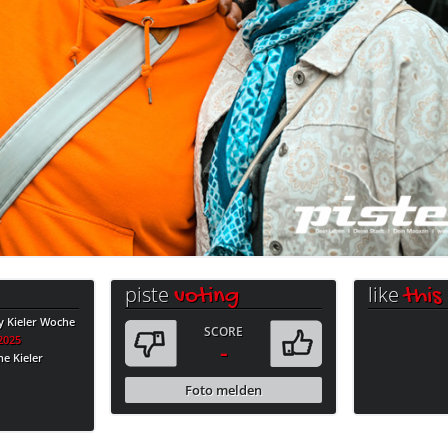
piste
like
voting
this
y Kieler Woche
SCORE
.2025
-
e Kieler
Foto melden