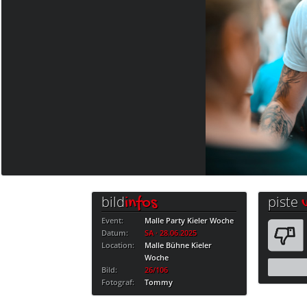
bild
piste
infos
Event:
Malle Party Kieler Woche
Datum:
SA · 28.06.2025
Location:
Malle Bühne Kieler
Woche
Bild:
26/106
Fotograf:
Tommy