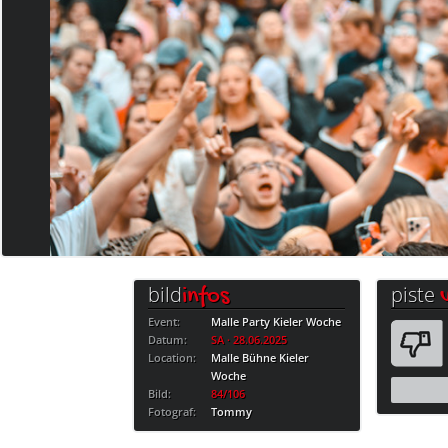
bild
piste
infos
Event:
Malle Party Kieler Woche
Datum:
SA · 28.06.2025
Location:
Malle Bühne Kieler
Woche
Bild:
84/106
Fotograf:
Tommy